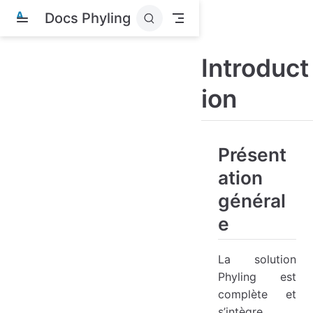
A
Docs Phyling
l
l
e
Introduct
r
a
u
ion
c
o
n
t
e
Présent
n
u
ation
p
r
général
i
n
e
c
i
p
La solution
a
Phyling est
l
complète et
s’intègre