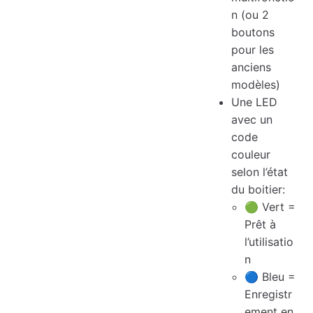
n (ou 2
boutons
pour les
anciens
modèles)
Une LED
avec un
code
couleur
selon l’état
du boitier:
🟢 Vert =
Prêt à
l’utilisatio
n
🔵 Bleu =
Enregistr
ement en