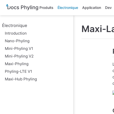
A
Docs Phyling
Produits
Électronique
Application
Dev
l
l
e
r
Électronique
Maxi-L
a
u
Introduction
c
o
Nano-Phyling
n
Mini-Phyling V1
t
e
Mini-Phyling V2
n
u
Maxi-Phyling
p
r
Phyling-LTE V1
i
Maxi-Hub Phyling
n
c
i
p
a
l