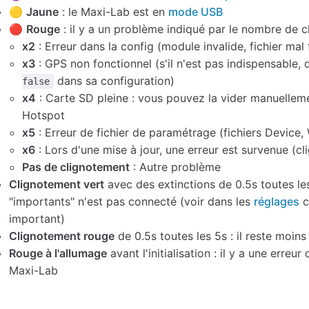
🟡
Jaune
: le Maxi-Lab est en
mode USB
🔴
Rouge
: il y a un problème indiqué par le nombre de 
x2
: Erreur dans la config (module invalide, fichier mal 
x3
: GPS non fonctionnel (s'il n'est pas indispensable,
dans sa configuration)
false
x4
: Carte SD pleine : vous pouvez la vider manuell
Hotspot
x5
: Erreur de fichier de paramétrage (fichiers Device, W
x6
: Lors d'une mise à jour, une erreur est survenue (cli
Pas de clignotement
: Autre problème
Clignotement vert
avec des extinctions de 0.5s toutes le
"importants" n'est pas connecté (voir dans les
réglages
c
important)
Clignotement rouge
de 0.5s toutes les 5s : il reste moin
Rouge à l'allumage
avant l'initialisation : il y a une erreur 
Maxi-Lab