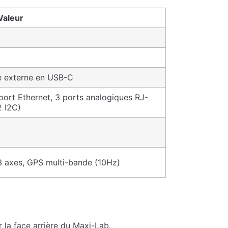
Valeur
ie externe en USB-C
1 port Ethernet, 3 ports analogiques RJ-
2 I2C)
 axes, GPS multi-bande (10Hz)
 la face arrière du Maxi-Lab.